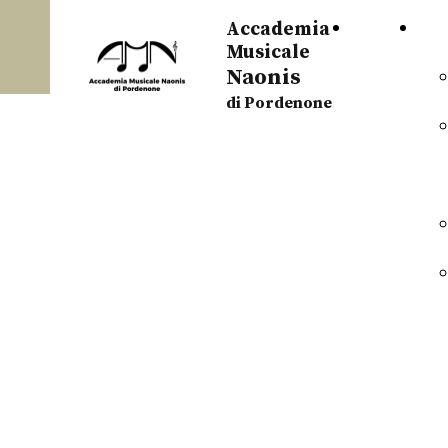
HOME
OR
Accademia
Musicale
Naonis
PAGE
di Pordenone